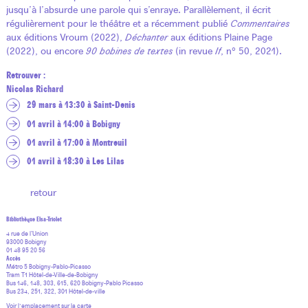
jusqu’à l’absurde une parole qui s’enraye. Parallèlement, il écrit
régulièrement pour le théâtre et a récemment publié
Commentaires
aux éditions Vroum (2022),
Déchanter
aux éditions Plaine Page
(2022), ou encore
90 bobines de textes
(in revue
If
, n° 50, 2021).
Retrouver :
Nicolas Richard
29 mars à 13:30 à Saint-Denis
01 avril à 14:00 à Bobigny
01 avril à 17:00 à Montreuil
01 avril à 18:30 à Les Lilas
retour
Bibliothèque Elsa-Triolet
4 rue de l’Union
93000 Bobigny
01 48 95 20 56
Accès
Métro 5 Bobigny-Pablo-Picasso
Tram T1 Hôtel-de-Ville-de-Bobigny
Bus 146, 148, 303, 615, 620 Bobigny-Pablo Picasso
Bus 234, 251, 322, 301 Hôtel-de-ville
Voir l'emplacement sur la carte