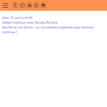
Aller
au
contenu
principal
es
Sam. 15 avril à 14:00
hives
Ateliers
Atelier d’écriture avec Nicolas Richard
Sportif·ve·s en photo : un mouvement suspendu que l’écriture
continue !