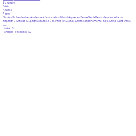
S’y rendre
Public
Adultes
À noter
Nicolas Richard est en résidence à l’association Bibliothèques en Seine-Saint-Denis, dans le cadre du
dispositif « Artistes & Sportifs Associés » de Paris 2024 et du Conseil départemental de la Seine-Saint-Denis
___
Durée : 3h
Partager :
Facebook
|
X