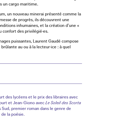
s un cargo maritime.
ssilium, un nouveau minerai présenté comme la
omesse de progrès, ils découvrent une
nditions inhumaines, et la création d’une «
u confort des privilégié·es.
d’images puissantes, Laurent Gaudé compose
rûlante au ou à la lecteur·ice : à quel
t des lycéens et le prix des libraires avec
court et Jean-Giono avec
Le Soleil des Scorta
 Sud, premier roman dans le genre de
 de la poésie.