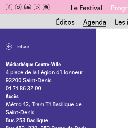
Aller
Le Festival
Prog
au
contenu
Rés
Pr
principal
Éditos
Agenda
Les 
retour
Médiathèque Centre-Ville
4 place de la Légion d’Honneur
93200 Saint-Denis
01 71 86 32 00
Accès
Métro 13, Tram T1 Basilique de
Saint-Denis
Bus 253 Basilique
Bus 153, 239, 253 Porte de Paris