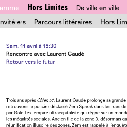
Hors Limites
ramme
De ville en ville
idences & dispositifs
ésentation
Cartographie
Équipe
Lieux participants
Partenaires
Hors Limites à l'a
Archi
invité·e·s
Parcours littéraires
Hors Limi
Sam. 11 avril à 15:30
Rencontre avec Laurent Gaudé
Retour vers le futur
Trois ans après
Chien 51
, Laurent Gaudé prolonge sa grande 
retrouvons le policier déclassé Zem Sparak dans les rues d
par Gold Tex, empire ultracapitaliste qui règne sur un mon
les inégalités sociales. Ancien flic de la zone 3, désormais 
réunification illusoire des zones, Zem est rappelé à l’enquêt