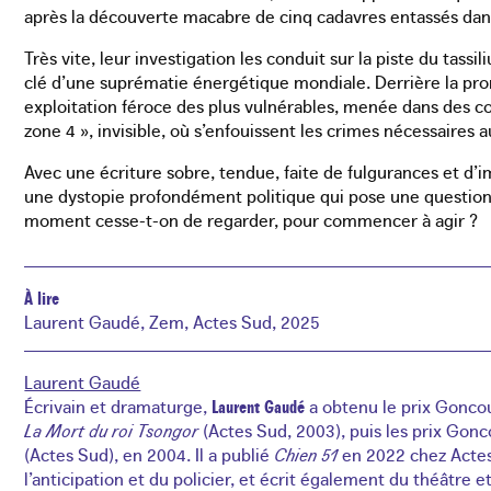
après la découverte macabre de cinq cadavres entassés dan
Très vite, leur investigation les conduit sur la piste du ta
clé d’une suprématie énergétique mondiale. Derrière la pr
exploitation féroce des plus vulnérables, menée dans des co
zone 4 », invisible, où s’enfouissent les crimes nécessaires a
Avec une écriture sobre, tendue, faite de fulgurances et 
une dystopie profondément politique qui pose une question b
moment cesse-t-on de regarder, pour commencer à agir ?
À lire
Laurent Gaudé, Zem, Actes Sud, 2025
Laurent Gaudé
Écrivain et dramaturge,
Laurent Gaudé
a obtenu le prix Goncour
La Mort du roi Tsongor
(Actes Sud, 2003), puis les prix Gon
(Actes Sud), en 2004. Il a publié
Chien 51
en 2022 chez Actes
l’anticipation et du policier, et écrit également du théâtre et