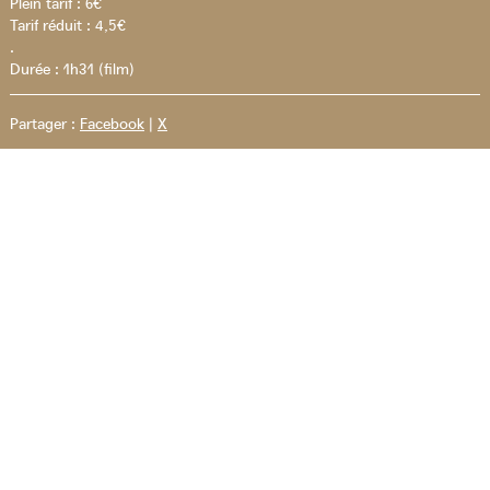
Plein tarif : 6€
Tarif réduit : 4,5€
.
Durée : 1h31 (film)
Partager :
Facebook
|
X