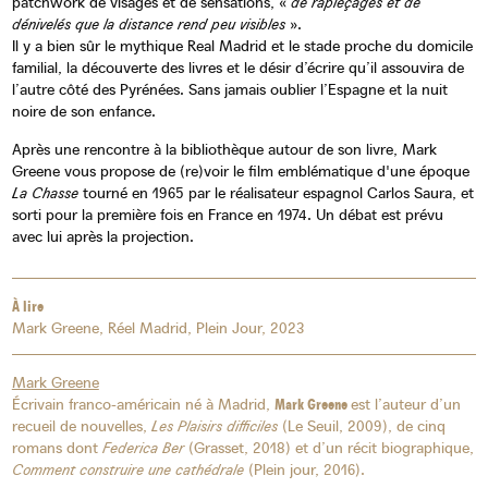
patchwork de visages et de sensations, «
de rapiéçages et de
dénivelés que la distance rend peu visibles
».
Il y a bien sûr le mythique Real Madrid et le stade proche du domicile
familial, la découverte des livres et le désir d’écrire qu’il assouvira de
l’autre côté des Pyrénées. Sans jamais oublier l’Espagne et la nuit
noire de son enfance.
Après une rencontre à la bibliothèque autour de son livre, Mark
Greene vous propose de (re)voir le film emblématique d'une époque
La Chasse
tourné en 1965 par le réalisateur espagnol Carlos Saura, et
sorti pour la première fois en France en 1974. Un débat est prévu
avec lui après la projection.
À lire
Mark Greene, Réel Madrid, Plein Jour, 2023
Mark Greene
Écrivain franco-américain né à Madrid,
Mark Greene
est l’auteur d’un
recueil de nouvelles,
Les Plaisirs difficiles
(Le Seuil, 2009), de cinq
romans dont
Federica Ber
(Grasset, 2018) et d’un récit biographique,
Comment construire une cathédrale
(Plein jour, 2016).