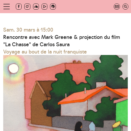
Aller
au
newsletter
contenu
principal
hives
Sam. 30 mars à 15:00
Rencontre avec Mark Greene & projection du film
"La Chasse" de Carlos Saura
Voyage au bout de la nuit franquiste