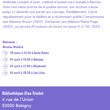
théâtrale Lumière d’août, collectif d’auteur·ice·s installé à Rennes.
Dans une veine proche de la poésie sonore, son écriture creuse
jusqu’à l’absurde une parole qui s’enraye. Parallèlement, il écrit
régulièrement pour le théâtre et a récemment publié
Commentaires
aux éditions Vroum (2022),
Déchanter
aux éditions Plaine Page
(2022), ou encore
90 bobines de textes
(in revue
If
, n° 50, 2021).
Retrouver :
Nicolas Richard
29 mars à 13:30 à Saint-Denis
01 avril à 14:00 à Bobigny
01 avril à 17:00 à Montreuil
01 avril à 18:30 à Les Lilas
Bibliothèque Elsa-Triolet
4 rue de l’Union
93000 Bobigny