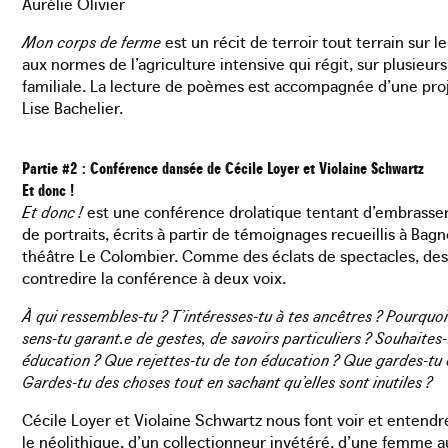
Aurélie Olivier
Mon corps de ferme
est un récit de terroir tout terrain sur 
aux normes de l’agriculture intensive qui régit, sur plusieur
familiale. La lecture de poèmes est accompagnée d’une pro
Lise Bachelier.
Partie #2 : Conférence dansée de Cécile Loyer et Violaine Schwartz
Et donc !
Et donc !
est une conférence drolatique tentant d’embrasser 
de portraits, écrits à partir de témoignages recueillis à Bag
théâtre Le Colombier. Comme des éclats de spectacles, des 
contredire la conférence à deux voix.
À qui ressembles-tu ? T’intéresses-tu à tes ancêtres ? Pourquoi 
sens-tu garant.e de gestes, de savoirs particuliers ? Souhaites
éducation ? Que rejettes-tu de ton éducation ? Que gardes-tu e
Gardes-tu des choses tout en sachant qu’elles sont inutiles ?
Cécile Loyer et Violaine Schwartz nous font voir et entendr
le néolithique, d’un collectionneur invétéré, d’une femme a