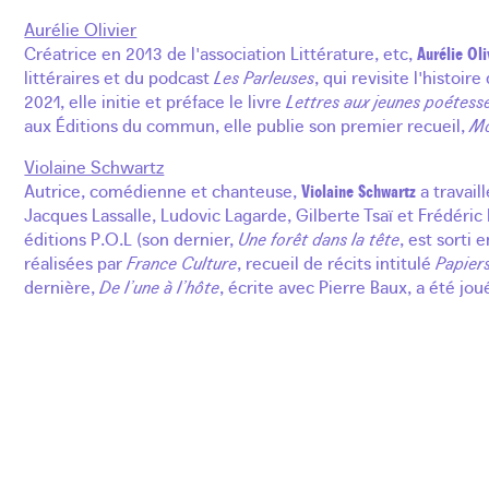
Aurélie Olivier
Créatrice en 2013 de l'association Littérature, etc,
Aurélie Oli
littéraires et du podcast
Les Parleuses
, qui revisite l'histoi
2021, elle initie et préface le livre
Lettres aux jeunes poétess
aux Éditions du commun, elle publie son premier recueil,
Mo
Violaine Schwartz
Autrice, comédienne et chanteuse,
Violaine Schwartz
a travail
Jacques Lassalle, Ludovic Lagarde, Gilberte Tsaï et Frédéric 
éditions P.O.L (son dernier,
Une forêt dans la tête
, est sorti
réalisées par
France Culture
, recueil de récits intitulé
Papier
dernière,
De l’une à l’hôte
, écrite avec Pierre Baux, a été jou