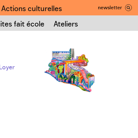
Actions culturelles
newsletter
nnée
ves
tes fait école
Ateliers
 Loyer